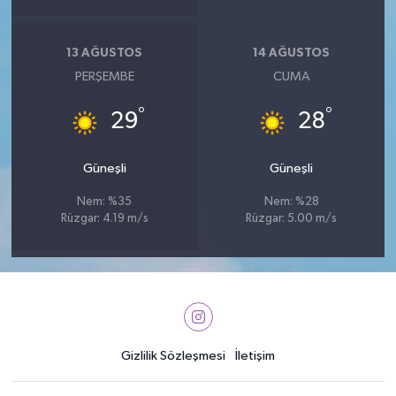
13 AĞUSTOS
14 AĞUSTOS
PERŞEMBE
CUMA
°
°
29
28
Güneşli
Güneşli
Nem: %35
Nem: %28
Rüzgar: 4.19 m/s
Rüzgar: 5.00 m/s
Gizlilik Sözleşmesi
İletişim