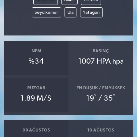
Seydikemer
Ula
Yatağan
NEM
BASINÇ
%34
1007 HPA
hpa
RÜZGAR
EN DÜŞÜK / EN YÜKSEK
°
°
1.89 M/S
19
/ 35
09 AĞUSTOS
10 AĞUSTOS