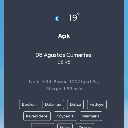
Yönetim Kurulu
°
19
Yüksek İstişare Kurulu
Açık
Sanat
08 Ağustos Cumartesi
05:45
Nem: %34, Basınç: 1007 hpa hPa,
Rüzgar: 1.89 m/s
Bodrum
Dalaman
Datça
Fethiye
Kavaklıdere
Köyceğiz
Marmaris
Menteşe
Milas
Ortaca