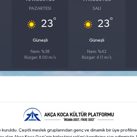
PAZARTESI
SALI
°
°
23
23
Güneşli
Güneşli
Nem: %38
Nem: %42
Rüzgar: 8.00 m/s
Rüzgar: 4.11 m/s
kuruldu. Çeşitli meslek gruplarından genç ve dinamik bir üye profiline
 alan Akça Koca Gazi'nin birleştirici rolünü kendisine şiar edinmiştir. 