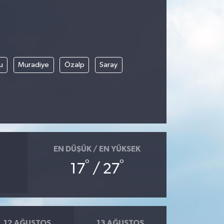
u
Muradiye
Özalp
Saray
EN DÜŞÜK / EN YÜKSEK
°
°
17
/ 27
12 AĞUSTOS
13 AĞUSTOS