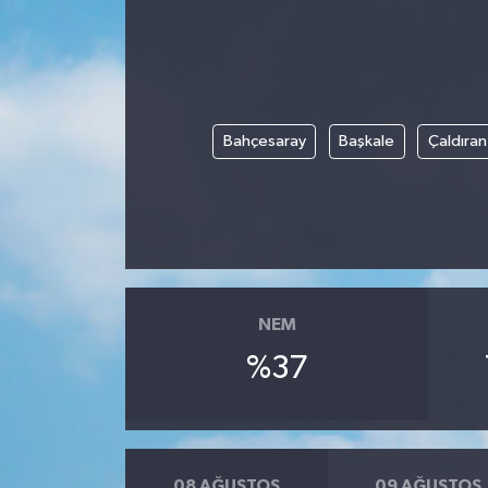
Yönetim Kurulu
Yüksek İstişare Kurulu
Bahçesaray
Başkale
Çaldıran
Sanat
NEM
%37
08 AĞUSTOS
09 AĞUSTOS