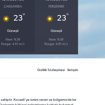
ÇARŞAMBA
PERŞEMBE
°
°
23
23
Güneşli
Güneşli
Nem: %38
Nem: %38
Rüzgar: 4.61 m/s
Rüzgar: 4.81 m/s
Gizlilik Sözleşmesi
İletişim
 sahiptir. Kocaeli'ye ismini veren ve bölgemizde bir
Üyelerinin kültürel gelişimlerine katkıda bulunmak,