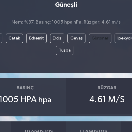
Güneşli
Nem: %37, Basınç: 1005 hpa hPa, Rüzgar: 4.61 m/s
Çatak
Edremit
Erciş
Gevaş
Gürpınar
İpekyol
Tuşba
BASINÇ
RÜZGAR
1005 HPA
4.61 M/S
hpa
10 AĞUSTOS
11 AĞUSTOS