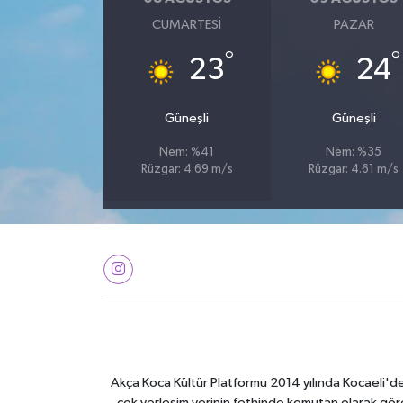
CUMARTESI
PAZAR
°
°
23
24
Güneşli
Güneşli
Nem: %41
Nem: %35
Rüzgar: 4.69 m/s
Rüzgar: 4.61 m/s
Akça Koca Kültür Platformu 2014 yılında Kocaeli'de 
çok yerleşim yerinin fethinde komutan olarak görev