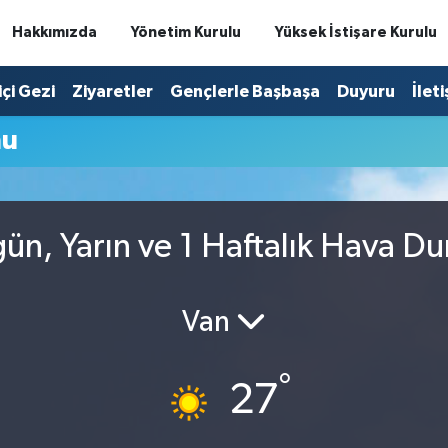
Hakkımızda
Yönetim Kurulu
Yüksek İstişare Kurulu
içi Gezi
Ziyaretler
Gençlerle Başbaşa
Duyuru
İlet
mu
ün, Yarın ve 1 Haftalık Hava D
Van
°
27