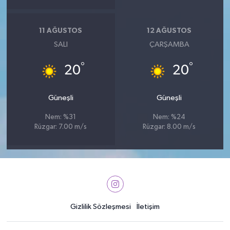
11 AĞUSTOS
12 AĞUSTOS
SALI
ÇARŞAMBA
°
°
20
20
Güneşli
Güneşli
Nem: %31
Nem: %24
Rüzgar: 7.00 m/s
Rüzgar: 8.00 m/s
Gizlilik Sözleşmesi
İletişim