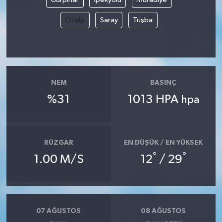
Özalp
Saray
Tuşba
NEM
BASINÇ
%31
1013 HPA
hpa
RÜZGAR
EN DÜŞÜK / EN YÜKSEK
°
°
1.00 M/S
12
/ 29
07 AĞUSTOS
08 AĞUSTOS