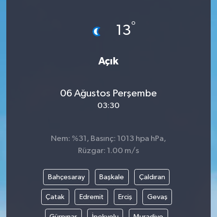
Yönetim Kurulu
°
13
Yüksek İstişare Kurulu
Açık
Sanat
06 Ağustos Perşembe
03:30
Nem: %31, Basınç: 1013 hpa hPa,
Rüzgar: 1.00 m/s
Bahçesaray
Başkale
Çaldıran
Çatak
Edremit
Erciş
Gevaş
Gürpınar
İpekyolu
Muradiye