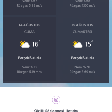
Nem: %67
Nem: %68
Rüzgar: 5.89 m/s
Rüzgar: 7.00 m/s
14 AĞUSTOS
15 AĞUSTOS
CUMA
CUMARTESI
°
°
16
15
Parçalı Bulutlu
Parçalı Bulutlu
Nem: %72
Nem: %70
Rüzgar: 5.19 m/s
Rüzgar: 3.69 m/s
Gizlilik Sözleşmesi
İletişim