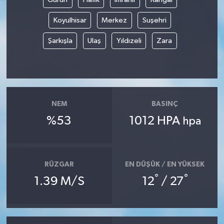
Koyulhisar
Merkez
Suşehri
Şarkışla
Ulaş
Yıldızeli
Zara
NEM
BASINÇ
%53
1012 HPA
hpa
RÜZGAR
EN DÜŞÜK / EN YÜKSEK
°
°
1.39 M/S
12
/ 27