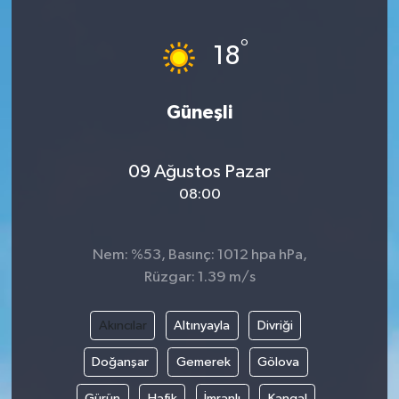
Yönetim Kurulu
°
18
Yüksek İstişare Kurulu
Güneşli
Sanat
09 Ağustos Pazar
08:00
Nem: %53, Basınç: 1012 hpa hPa,
Rüzgar: 1.39 m/s
Akıncılar
Altınyayla
Divriği
Doğanşar
Gemerek
Gölova
Gürün
Hafik
İmranlı
Kangal