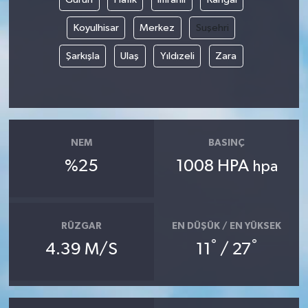
Koyulhisar
Merkez
Suşehri
Şarkışla
Ulaş
Yıldızeli
Zara
NEM
BASINÇ
%25
1008 HPA
hpa
RÜZGAR
EN DÜŞÜK / EN YÜKSEK
°
°
4.39 M/S
11
/ 27