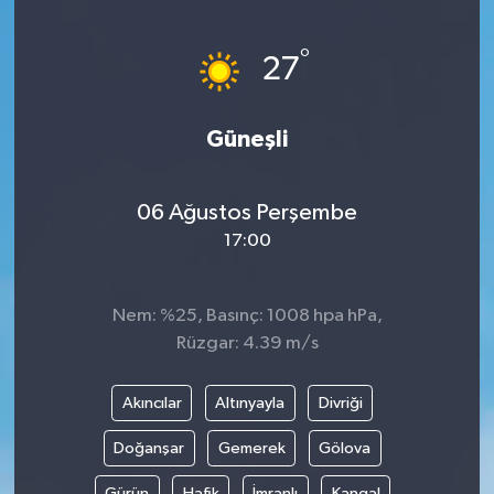
Yönetim Kurulu
°
27
Yüksek İstişare Kurulu
Güneşli
Sanat
06 Ağustos Perşembe
17:00
Nem: %25, Basınç: 1008 hpa hPa,
Rüzgar: 4.39 m/s
Akıncılar
Altınyayla
Divriği
Doğanşar
Gemerek
Gölova
Gürün
Hafik
İmranlı
Kangal