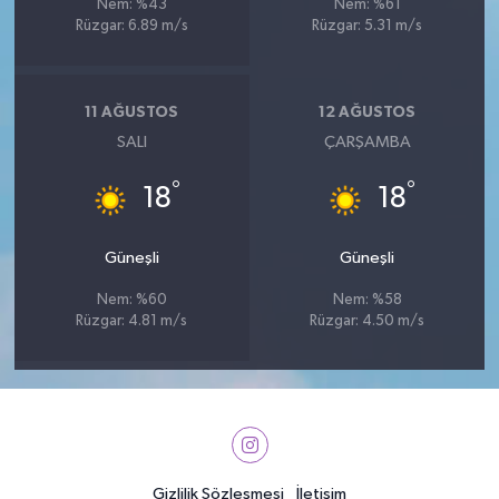
Nem: %43
Nem: %61
Rüzgar: 6.89 m/s
Rüzgar: 5.31 m/s
11 AĞUSTOS
12 AĞUSTOS
SALI
ÇARŞAMBA
°
°
18
18
Güneşli
Güneşli
Nem: %60
Nem: %58
Rüzgar: 4.81 m/s
Rüzgar: 4.50 m/s
Gizlilik Sözleşmesi
İletişim