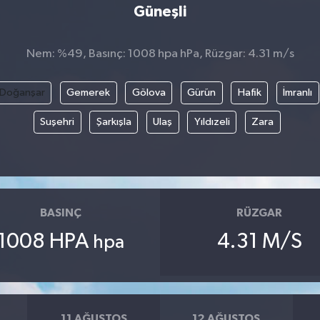
Güneşli
Nem: %49, Basınç: 1008 hpa hPa, Rüzgar: 4.31 m/s
Doğanşar
Gemerek
Gölova
Gürün
Hafik
İmranlı
Suşehri
Şarkışla
Ulaş
Yıldızeli
Zara
BASINÇ
RÜZGAR
1008 HPA
4.31 M/S
hpa
11 AĞUSTOS
12 AĞUSTOS