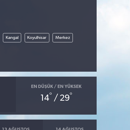
Kangal
Koyulhisar
Merkez
EN DÜŞÜK / EN YÜKSEK
°
°
14
/ 29
13 AĞUSTOS
14 AĞUSTOS