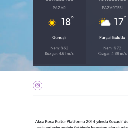
PAZAR
PAZARTESI
°
°
18
17
Güneşli
Parçalı Bulutlu
Nem: %62
Nem: %72
Rüzgar: 4.61 m/s
Rüzgar: 4.89 m/s
Akça Koca Kültür Platformu 2014 yılında Kocaeli'de 
çok yerleşim yerinin fethinde komutan olarak görev