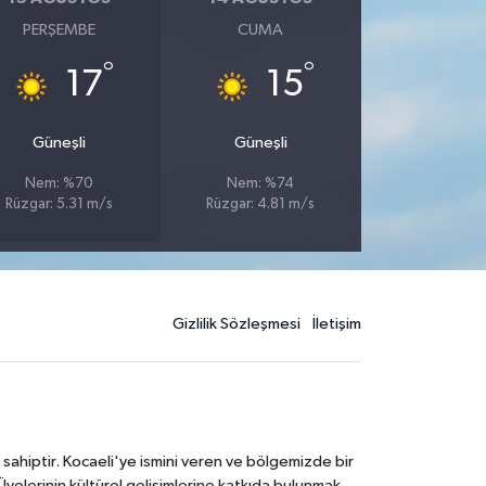
PERŞEMBE
CUMA
°
°
17
15
Güneşli
Güneşli
Nem: %70
Nem: %74
Rüzgar: 5.31 m/s
Rüzgar: 4.81 m/s
Gizlilik Sözleşmesi
İletişim
 sahiptir. Kocaeli'ye ismini veren ve bölgemizde bir
Üyelerinin kültürel gelişimlerine katkıda bulunmak,