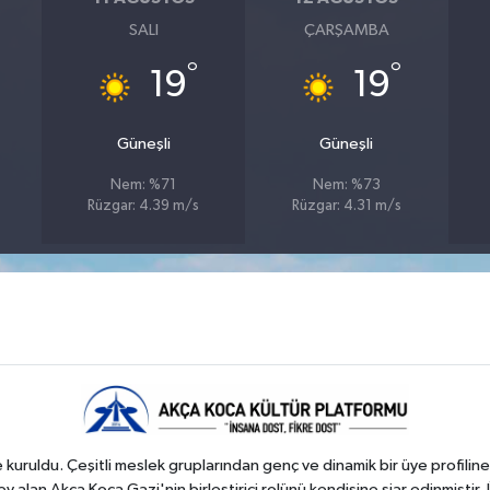
SALI
ÇARŞAMBA
°
°
19
19
Güneşli
Güneşli
Nem: %71
Nem: %73
Rüzgar: 4.39 m/s
Rüzgar: 4.31 m/s
kuruldu. Çeşitli meslek gruplarından genç ve dinamik bir üye profiline
 alan Akça Koca Gazi'nin birleştirici rolünü kendisine şiar edinmiştir. 