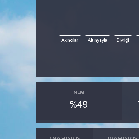
Yönetim Kurulu
Yüksek İstişare Kurulu
Akıncılar
Altınyayla
Divriği
Sanat
NEM
%49
09 AĞUSTOS
10 AĞUSTOS