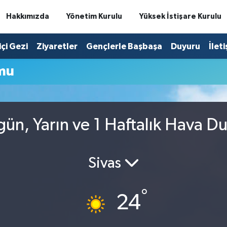
Hakkımızda
Yönetim Kurulu
Yüksek İstişare Kurulu
içi Gezi
Ziyaretler
Gençlerle Başbaşa
Duyuru
İlet
mu
ün, Yarın ve 1 Haftalık Hava D
Sivas
°
24