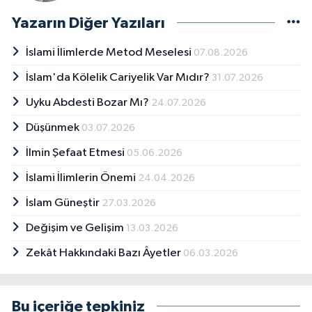
Yazarın Diğer Yazıları
İslami İlimlerde Metod Meselesi
07.08.2026
İslam'da Kölelik Cariyelik Var Mıdır?
31.07.2026
Uyku Abdesti Bozar Mı?
24.07.2026
Düşünmek
03.07.2026
İlmin Şefaat Etmesi
05.06.2026
İslami İlimlerin Önemi
24.04.2026
İslam Güneştir
27.03.2026
Değişim ve Gelişim
13.03.2026
Zekât Hakkındaki Bazı Âyetler
06.03.2026
Bu içeriğe tepkiniz