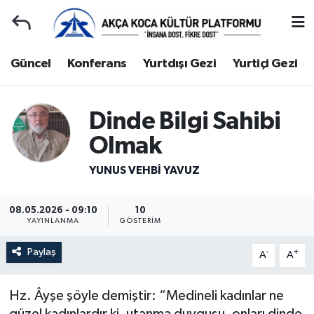
Duyuru
Kocaeli Nöbetçi Eczaneler
Güncel
Konferans
Yurtdışı Gezi
Yurtiçi Gezi
Gençlerle Başbaşa
Kocaeli Hava Durumu
Dinde Bilgi Sahibi
Güncel
Kocaeli Namaz Vakitleri
Olmak
Konferans
Kocaeli Trafik Yoğunluk Haritası
YUNUS VEHBI YAVUZ
Yurtdışı Gezi
Süper Lig Puan Durumu ve Fikstür
08.05.2026 - 09:10
10
YAYINLANMA
GÖSTERIM
Yurtiçi Gezi
Tüm Manşetler
Paylaş
-
+
A
A
Ziyaretler
Son Dakika Haberleri
Hz. Âyşe şöyle demiştir: “Medineli kadınlar ne
Hakkımızda
Haber Arşivi