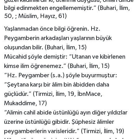
güzel kadınlardır ki, utanma duygusu, onları dinde
bilgi edinmekten engellememiştir.” (Buhari, İlim,
Yönetim Kurulu
50, ; Müslim, Hayız, 61)
Yüksek İstişare Kurulu
Yaşlanmadan önce bilgi öğrenin. Hz.
Peygamberin arkadaşları yaşlarının büyük
Sanat
oluşundan bilir. (Buhari, İlim, 15)
Mücahid şöyle demiştir: “Utanan ve kibirlenen
kimse ilim öğrenemez.” (Buhari, İlim, 15)
“Hz. Peygamber (s.a.) şöyle buyurmuştur:
“Şeytana karşı bir âlim bin âbidden daha
güçlüdür.” (Tirmizi, İlim, 19, İbnMace,
Mukaddime, 17)
“Alimin cahil abide üstünlüğü ayın diğer yıldızlar
üzerine üstünlüğü gibidir. Şüphesiz âlimler
peygamberlerin varisleridir.” (Tirmizi, İlim, 19)