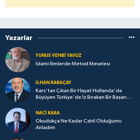
Yazarlar
YUNUS VEHBI YAVUZ
İslami İlimlerde Metod Meselesi
İLHAN KARAÇAY
Kars'tan Çıkan Bir Hayat Hollanda'da
Büyüyen Türkiye'de İz Bırakan Bir Başarı
Destanı
NACI KARA
Okudukça Ne Kadar Cahil Olduğumu
Anladım