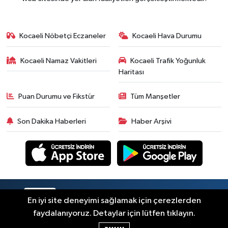
Kocaeli Nöbetçi Eczaneler
Kocaeli Hava Durumu
Kocaeli Namaz Vakitleri
Kocaeli Trafik Yoğunluk
Haritası
Puan Durumu ve Fikstür
Tüm Manşetler
Son Dakika Haberleri
Haber Arşivi
RSS
Copyright © 2026. Her hakkı saklıdır.
En iyi site deneyimi sağlamak için çerezlerden
faydalanıyoruz. Detaylar için lütfen tıklayın.
Haber Yazılımı:
TE Bilişim