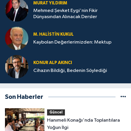
MURAT YILDIRIM
Mehmed Şevket Eygi'nin Fikir
Dünyasından Alınacak Dersler
M. HALISTIN KUKUL
Kaybolan Değerlerimizden: Mektup
KONUR ALP AKINCI
Cihazın Bildiği, Bedenin Söylediği
Son Haberler
Güncel
Hanımeli Konağı'nda Toplantılara
Yoğun İlgi