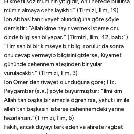
Hikmetli söz müminin yitiğidir, onu nerede bulursa
mümin almaya daha layıktır.” (Tirmizi, İlim, 19)
İbn Abbas’tan rivayet olunduğuna göre şöyle
demiştir: “Allah kime hayır vermek isterse onu
dinde bilgi sahibi yapar.” (Tirmizi, İlim, 42, bab:1)
“İlim sahibi bir kimseye bir bilgi sorulur da sonra
onu cevap vermeyip bilgisini gizlerse, Kıyamet
gününde cehennem ateşinden bir yular
vurulacaktır.” (Tirmizi, İlim, 3)
İbn Ömer’den rivayet olunduğuna göre; Hz.
Peygamber (s.a.) şöyle buyurmuştur: “İlmi kim
Allah’tan başka bir amaçla öğrenirse, yahut ilim ile
allah’tan başkasını isterse cehennemdeki yerine
hazırlansın.”(Tirmizi, İlim, 6)
Fakıh, ancak düyayı terk eden ve ahrete rağbet